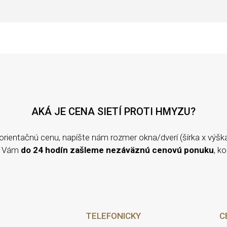
AKÁ JE CENA SIETÍ PROTI HMYZU?
orientačnú cenu, napíšte nám rozmer okna/dverí (šírka x výška)
my Vám
do 24 hodín zašleme nezáväznú cenovú ponuku
, k
TELEFONICKY
C