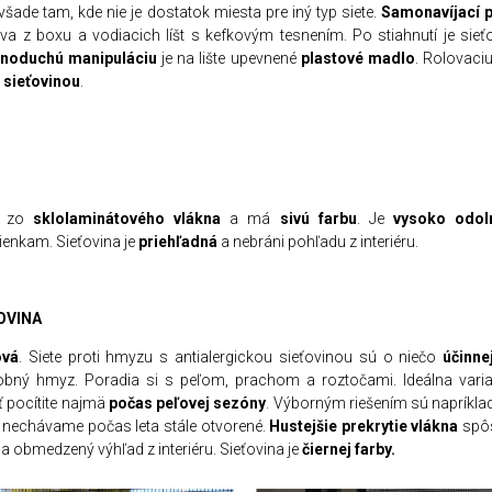
 všade tam, kde nie je dostatok miesta pre iný typ siete.
Samonav
í
jac
í
p
áva z boxu a vodiacich líšt s kefkovým tesnením. Po stiahnutí je sie
dnoduch
ú
manipul
á
ciu
je na lište upevnené
plastov
é
madlo
. Rolovaci
u sieťovinou
.
ná zo
sklolaminátového vlákna
a má
siv
ú
farbu
. Je
vysoko odo
enkam. Sieťovina je
priehľadná
a nebráni pohľadu z interiéru.
OVINA
ov
á
. Siete proti hmyzu s antialergickou sieťovinou sú o niečo
ú
činne
robný hmyz. Poradia si s peľom, prachom a roztočami. Ideálna vari
ť pocítite najmä
počas peľovej sez
ó
ny
. Výborným riešením sú napríkla
é nechávame počas leta stále otvorené.
Hustejšie prekrytie vl
á
kna
spôs
a obmedzený výhľad z interiéru. Sieťovina je
čiernej farby.