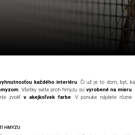
vyhnutnosťou každ
é
ho interi
é
ru
. Či už je to dom, byt, k
hmyzom
. Všetky siete proti hmyzu sú
vyroben
é
na mieru
.
ete zvoliť
v akejkoľvek farbe
. V ponuke nájdete rôzne 
TI HMYZU