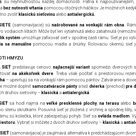
E
sú neyhnutnosťou každej domácnosti. Patria k najpoužívanejším, 
na
bez nutnosti vŕtania
pomocou otočných háčikov. Je možné ich kedyko
žno zvoliť
klasick
ú
sieťovinu
alebo
antialergick
ú
.
SIETE
(samonavíjacie) sú
našrobovan
é
na vonkajš
í
r
á
m okna
. Rám 
o vodiacich lištách. Môže byť len vytiahnutá alebo zatiahnutá (nemožno
lik syst
é
m
umožňuje zafixovať sieť v spodnej časti rámu. Sieť je po vy
da sa manu
á
lne
pomocou madla a šnúrky. Rolovaciu okennú sieť 
OTI HMYZU
 SIEŤ
predstavuje cenovo
najlacnejš
í
variant
spomedzi dverových sie
ntovať
na ak
é
koľvek dvere
. Treba však počítať s priestorovou rezer
ch
á
– upevňujú sa na vonkajší rám pomocou pántov. Zatváranie a dovier
e je možné doplniť
samozatv
á
racie p
á
nty
a tiež
dvierka
(prechod)
pre 
ch druhov sieťoviny –
klasick
á
a
antialergick
á
.
IEŤ
sa hodí najmä na
veľk
é
presklenn
é
plochy
,
na terasu
alebo
b
o stenu skrutkami. Posuvná sieť je zložená z vrchnej a spodnej lišty, 
ámu sú koliečka, ktoré zabezpečujú pohyb. Sieť sa
ovl
á
da madlom
. V
riestoru.
Vybrať si môžete z dvoch druhov sieťoviny –
klasick
á
a
antial
SIEŤ
(samonavíjacia) je zaujímavá alternatíva k predchádzajúcim dvom