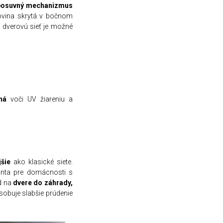
osuvn
ý
mechanizmus
ťovina skrytá v bočnom
u dverovú sieť je možné
lná
voči UV žiareniu a
jšie
ako klasické siete.
anta pre domácnosti s
d na
dvere do z
á
hrady,
obuje slabšie prúdenie