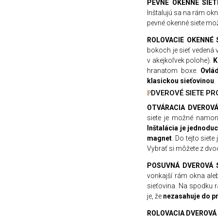
PEVNÉ OKENNÉ SIET
Inštalujú sa na rám ok
pevné okenné siete mo
ROLOVACIE OKENNÉ 
bokoch je sieť vedená v
v akejkoľvek polohe).
K
hranatom boxe.
Ovl
á
klasickou sieťovinou
.
DVEROVÉ SIETE PR
OTVÁRACIA DVEROVÁ
siete je možné namo
Inštal
á
cia je jednodu
magnet
. Do tejto siet
Vybrať si môžete z dvo
POSUVNÁ DVEROVÁ S
vonkajší rám okna aleb
sieťovina. Na spodku r
je, že
nezasahuje do p
ROLOVACIA DVEROVÁ 