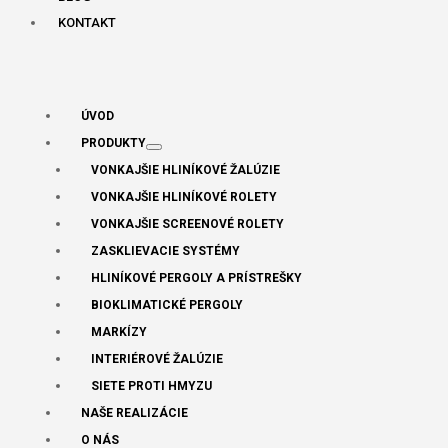
KONTAKT
ÚVOD
PRODUKTY
VONKAJŠIE HLINÍKOVÉ ŽALÚZIE
VONKAJŠIE HLINÍKOVÉ ROLETY
VONKAJŠIE SCREENOVÉ ROLETY
ZASKLIEVACIE SYSTÉMY
HLINÍKOVÉ PERGOLY A PRÍSTREŠKY
BIOKLIMATICKÉ PERGOLY
MARKÍZY
INTERIÉROVÉ ŽALÚZIE
SIETE PROTI HMYZU
NAŠE REALIZÁCIE
O NÁS