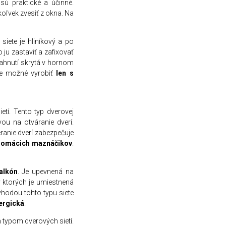
sú praktické a účinné.
ľvek zvesiť z okna. Na
siete je hliníkový a po
 ju zastaviť a zafixovať
tiahnutí skrytá v hornom
je možné vyrobiť
len s
tí. Tento typ dverovej
vou na otváranie dverí.
anie dverí zabezpečuje
dom
á
cich mazn
á
čikov
.
alk
ó
n
. Je upevnená na
v ktorých je umiestnená
ýhodou tohto typu siete
ergick
á
.
 typom dverových sietí.