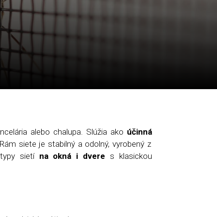
ancelária alebo chalupa. Slúžia ako
ú
činn
á
 Rám siete je stabilný a odolný, vyrobený z
typy sietí
na okn
á
i dvere
s klasickou