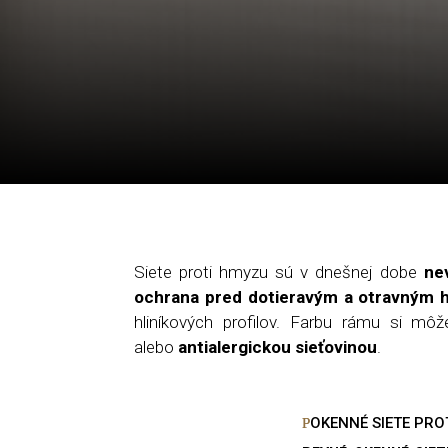
Siete proti hmyzu sú v dnešnej dobe
ne
ochrana pred dotierav
ý
m a otravn
ý
m 
hliníkových profilov. Farbu rámu si môž
alebo
antialergickou sieťovinou
.
OKENNÉ SIETE PRO