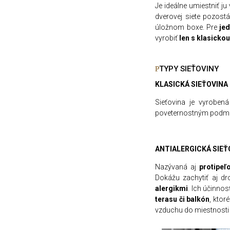
Je ideálne umiestniť ju
dverovej siete pozost
úložnom boxe. Pre
je
vyrobiť
len s klasicko
TYPY SIEŤOVINY
KLASICKÁ SIEŤOVINA
Sieťovina je vyrobe
poveternostným podmi
ANTIALERGICKÁ SIEŤ
Nazývaná aj
protipeľ
Dokážu zachytiť aj d
alergikmi
. Ich účinnos
terasu či balk
ó
n
, ktor
vzduchu do miestnosti 